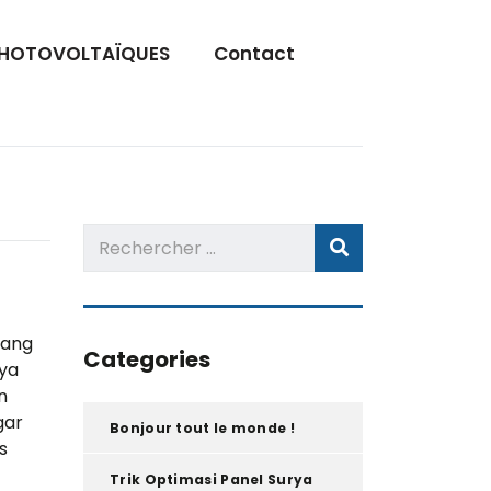
slot gacor
PHOTOVOLTAÏQUES
Contact
yang
Categories
ya
n
gar
Bonjour tout le monde !
s
Trik Optimasi Panel Surya