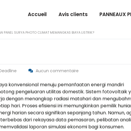
Accueil
Avis clients
PANNEAUX 
 PANEL SURYA PHOTO CLIMAT MEMANGKAS BIAYA LISTRIK?
 Deadline
Aucun commentaire
aya konvensional menuju pemanfaatan energi mandiri
ong pengeluaran utilitas domestik. Sistem fotovoltaik 
ja dengan menangkap radiasi matahari dan mengubahn
etiap hari. Proses efisiensi ini memungkinkan pemilik hunia
rgi harian secara signifikan sepanjang tahun. Namun, a
an terbebas dari rekayasa data pemasaran, pelibatan
anali
memvalidasi laporan simulasi ekonomi bagi konsumen.