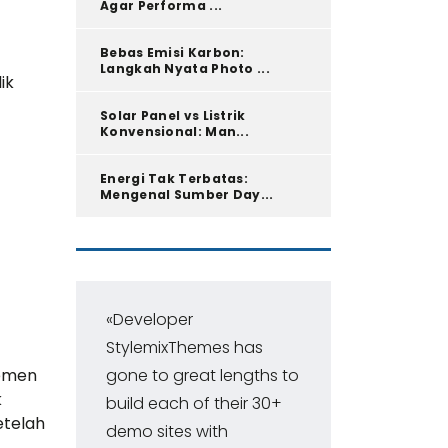
Agar Performa ...
Bebas Emisi Karbon:
Langkah Nyata Photo ...
ik
Solar Panel vs Listrik
Konvensional: Man...
Energi Tak Terbatas:
Mengenal Sumber Day...
«Developer
«Pr
StylemixThemes has
Con
jemen
gone to great lengths to
ran
k
build each of their 30+
ma
etelah
demo sites with
fir