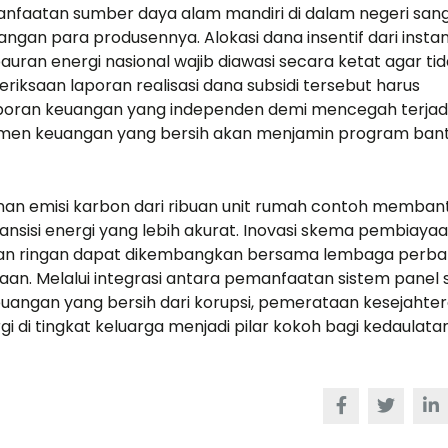
anfaatan sumber daya alam mandiri di dalam negeri san
angan para produsennya. Alokasi dana insentif dari instan
ran energi nasional wajib diawasi secara ketat agar ti
riksaan laporan realisasi dana subsidi tersebut harus
poran keuangan
yang independen demi mencegah terjad
men keuangan yang bersih akan menjamin program ban
unan emisi karbon dari ribuan unit rumah contoh memban
nsisi energi yang lebih akurat. Inovasi skema pembiaya
icilan ringan dapat dikembangkan bersama lembaga perb
an. Melalui integrasi antara pemanfaatan sistem panel 
keuangan yang bersih dari korupsi, pemerataan kesejahte
gi di tingkat keluarga menjadi pilar kokoh bagi kedaulata