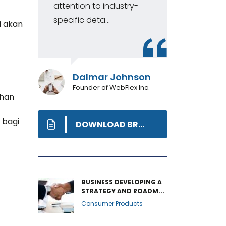
attention to industry-
wor
specific deta...
and
i akan
Dalmar Johnson
Founder of WebFlex Inc.
ahan
 bagi
DOWNLOAD BROCHURE
BUSINESS DEVELOPING A
STRATEGY AND ROADM...
Consumer Products