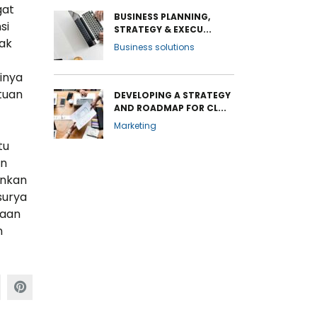
gat
BUSINESS PLANNING,
si
STRATEGY & EXECU...
dak
Business solutions
inya
tuan
DEVELOPING A STRATEGY
AND ROADMAP FOR CL...
Marketing
tu
an
ankan
surya
raan
n