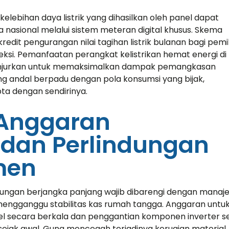
kelebihan daya listrik yang dihasilkan oleh panel dapat
ma nasional melalui sistem meteran digital khusus. Skema
dit pengurangan nilai tagihan listrik bulanan bagi pemil
si. Pemanfaatan perangkat kelistrikan hemat energi di
ianjurkan untuk memaksimalkan dampak pemangkasan
ang andal berpadu dengan pola konsumsi yang bijak,
pta dengan sendirinya.
Anggaran
 dan Perlindungan
men
oining
«Consulting WordPress
g WP, Bianca
Theme is the way to go
gkungan berjangka panjang wajib dibarengi dengan mana
ject
for financial institutions.
mengganggu stabilitas kas rumah tangga. Anggaran untu
ent software
We take pride in being a
 secara berkala dan penggantian komponen inverter s
e U.S. and
transparent and
sejak awal. Guna mencegah terjadinya kerugian material