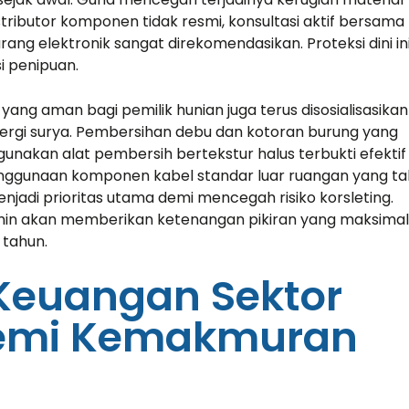
 consulting
perfection orien...
istributor komponen tidak resmi, konsultasi aktif bersama
tment...
ang elektronik sangat direkomendasikan. Proteksi dini in
 penipuan.
ang aman bagi pemilik hunian juga terus disosialisasikan
Victoria Porter
nergi surya. Pembersihan debu dan kotoran burung yang
CTO at Smarty PTY
d S. Morris
kan alat pembersih bertekstur halus terbukti efektif
t Entavo LLC
enggunaan komponen kabel standar luar ruangan yang t
jadi prioritas utama demi mencegah risiko korsleting.
jamin akan memberikan ketenangan pikiran yang maksimal
 tahun.
Keuangan Sektor
 Demi Kemakmuran