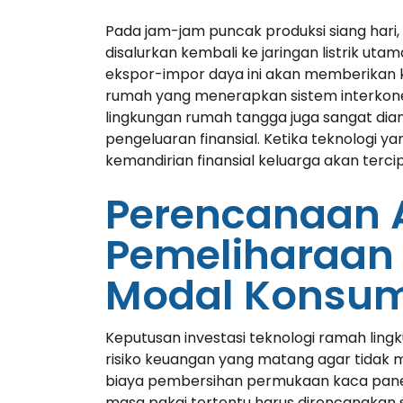
Pada jam-jam puncak produksi siang hari, 
disalurkan kembali ke jaringan listrik uta
ekspor-impor daya ini akan memberikan kre
rumah yang menerapkan sistem interkonek
lingkungan rumah tangga juga sangat d
pengeluaran finansial. Ketika teknologi y
kemandirian finansial keluarga akan terci
Perencanaan 
Pemeliharaan
Modal Konsu
«Prior to j
Consultin
Keputusan investasi teknologi ramah lin
ran a pro
risiko keuangan yang matang agar tidak 
managem
biaya pembersihan permukaan kaca panel
firm in th
masa pakai tertentu harus direncanakan 