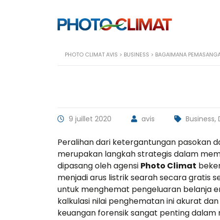
PHOTO CLIMAT AVIS
>
BUSINESS
>
BAGAIMANA PEMASANGAN
9 juillet 2020
avis
Business,
Peralihan dari ketergantungan pasokan d
merupakan langkah strategis dalam memot
dipasang oleh agensi
Photo Climat
beker
menjadi arus listrik searah secara gratis s
untuk menghemat pengeluaran belanja ene
kalkulasi nilai penghematan ini akurat d
keuangan forensik
sangat penting dalam 