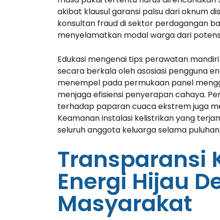
worked in
akibat klausul garansi palsu dari oknum d
and inves
konsultan fraud
di sektor perdagangan bar
menyelamatkan modal warga dari potensi
Edukasi mengenai tips perawatan mandiri y
secara berkala oleh asosiasi pengguna e
Davi
menempel pada permukaan panel mengguna
CEO a
menjaga efisiensi penyerapan cahaya. P
terhadap paparan cuaca ekstrem juga men
Keamanan instalasi kelistrikan yang ter
seluruh anggota keluarga selama puluhan
Transparansi 
Energi Hijau
Masyarakat