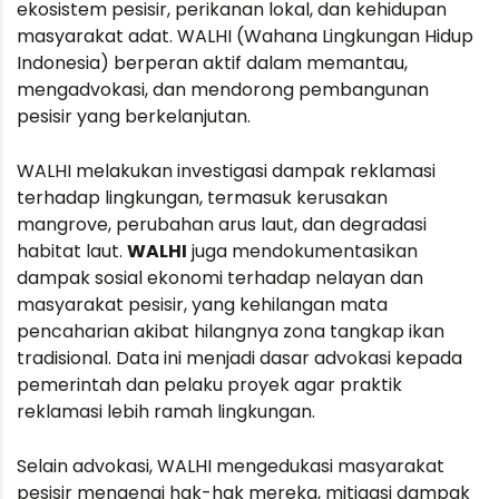
ekosistem pesisir, perikanan lokal, dan kehidupan
masyarakat adat. WALHI (Wahana Lingkungan Hidup
Indonesia) berperan aktif dalam memantau,
mengadvokasi, dan mendorong pembangunan
pesisir yang berkelanjutan.
WALHI melakukan investigasi dampak reklamasi
terhadap lingkungan, termasuk kerusakan
mangrove, perubahan arus laut, dan degradasi
habitat laut.
WALHI
juga mendokumentasikan
dampak sosial ekonomi terhadap nelayan dan
masyarakat pesisir, yang kehilangan mata
pencaharian akibat hilangnya zona tangkap ikan
tradisional. Data ini menjadi dasar advokasi kepada
pemerintah dan pelaku proyek agar praktik
reklamasi lebih ramah lingkungan.
Selain advokasi, WALHI mengedukasi masyarakat
pesisir mengenai hak-hak mereka, mitigasi dampak