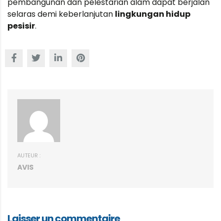
pembangunan dan pelestarian alam dapat berjalan
selaras demi keberlanjutan
lingkungan hidup
pesisir
.
AUTEUR :
AVIS
Laisser un commentaire